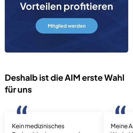
Vorteilen profitieren
Mitglied werden
Deshalb ist die AIM erste Wahl
für uns
Kein medizinisches
Meine Ar