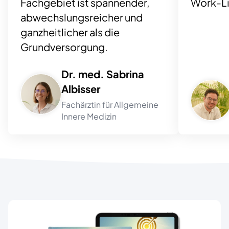
Fachgebiet ist spannender,
Work-Li
abwechslungsreicher und
ganzheitlicher als die
Grundversorgung.
Dr. med. Sabrina
Albisser
Fachärztin für Allgemeine
Innere Medizin