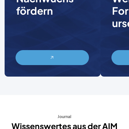
fördern
For
urs
Journal
Wissenswertes aus der AIM