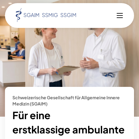
AIM entdecken
Weiterbildung
Fortbildung
Veranstaltungen
Spital & Praxis
Über uns
Journal
Schweizerische Gesellschaft für Allgemeine Innere
Engagement
Medizin (SGAIM)
Mitgliedschaft
Für eine
erstklassige
Français
ambulante