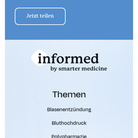
Seite teilen
Jetzt teilen
Sprache auswählen
Deutsch
Français
English
URL
Themen
Link kopieren
Blasenentzündung
Bluthochdruck
Polypharmazie