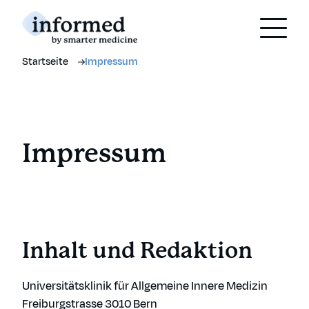
Startseite
Impressum
THEMEN
Blasenentzündung
Bluthochdruck
Polypharmazie
Impressum
Check-Up
Patientenverfügung
INFOS
Inhalt und Redaktion
Über uns
Universitätsklinik für Allgemeine Innere Medizin
Fachpersonen
Freiburgstrasse
3010 Bern