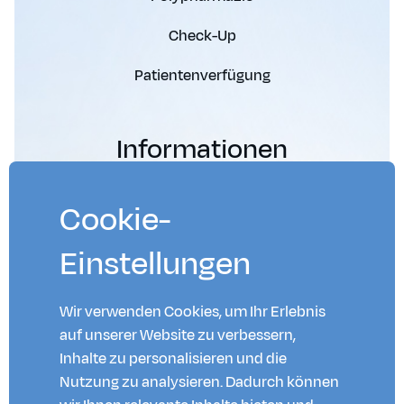
Check-Up
Patientenverfügung
Informationen
Über uns
Cookie-
Für Fachpersonen
Einstellungen
Diese Webseite ersetzt keine medizinische
Beratung, sondern dient lediglich als
Wir verwenden Cookies, um Ihr Erlebnis
Informationshilfe.
auf unserer Website zu verbessern,
Inhalte zu personalisieren und die
Nutzung zu analysieren. Dadurch können
Kontakt